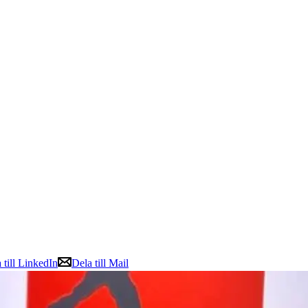
 till LinkedIn
Dela till Mail