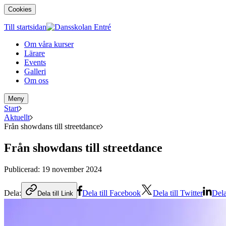
Cookies
Till startsidan
Om våra kurser
Lärare
Events
Galleri
Om oss
Meny
Start
Aktuellt
Från showdans till streetdance
Från showdans till streetdance
Publicerad:
19 november 2024
Dela:
Dela till Facebook
Dela till Twitter
Dela
Dela till Link