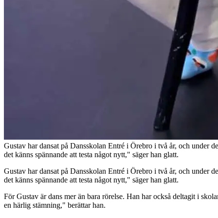
Gustav har dansat på Dansskolan Entré i Örebro i två år, och under d
det känns spännande att testa något nytt," säger han glatt.
Gustav har dansat på Dansskolan Entré i Örebro i två år, och under d
det känns spännande att testa något nytt," säger han glatt.
För Gustav är dans mer än bara rörelse. Han har också deltagit i skola
en härlig stämning," berättar han.