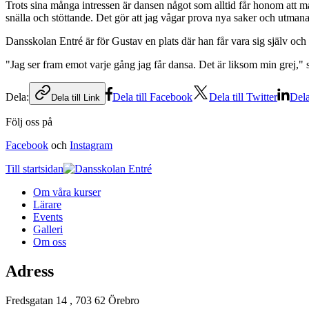
Trots sina många intressen är dansen något som alltid får honom att 
snälla och stöttande. Det gör att jag vågar prova nya saker och utmana
Dansskolan Entré är för Gustav en plats där han får vara sig själv och 
"Jag ser fram emot varje gång jag får dansa. Det är liksom min grej," 
Dela:
Dela till Facebook
Dela till Twitter
Dela
Dela till Link
Följ oss på
Facebook
och
Instagram
Till startsidan
Om våra kurser
Lärare
Events
Galleri
Om oss
Adress
Fredsgatan 14 , 703 62 Örebro