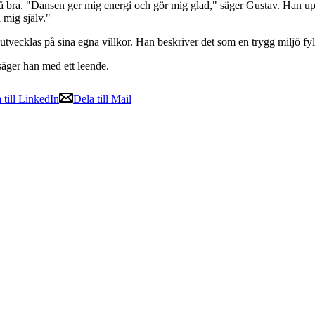
må bra. "Dansen ger mig energi och gör mig glad," säger Gustav. Han up
 mig själv."
utvecklas på sina egna villkor. Han beskriver det som en trygg miljö fyl
säger han med ett leende.
 till LinkedIn
Dela till Mail