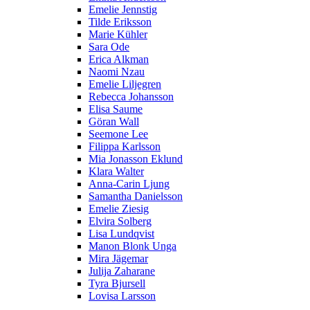
Emelie Jennstig
Tilde Eriksson
Marie Kühler
Sara Ode
Erica Alkman
Naomi Nzau
Emelie Liljegren
Rebecca Johansson
Elisa Saume
Göran Wall
Seemone Lee
Filippa Karlsson
Mia Jonasson Eklund
Klara Walter
Anna-Carin Ljung
Samantha Danielsson
Emelie Ziesig
Elvira Solberg
Lisa Lundqvist
Manon Blonk Unga
Mira Jägemar
Julija Zaharane
Tyra Bjursell
Lovisa Larsson