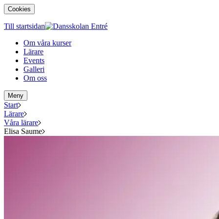
Cookies
Till startsidan
Om våra kurser
Lärare
Events
Galleri
Om oss
Meny
Start
Lärare
Våra lärare
Elisa Saume