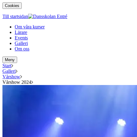
Cookies
Till startsidan
Om våra kurser
Lärare
Events
Galleri
Om oss
Meny
Start
Galleri
Vårshow
Vårshow 2024